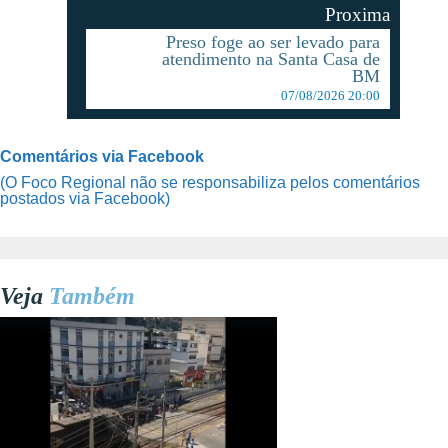
Proxima
Preso foge ao ser levado para
atendimento na Santa Casa de
BM
07/08/2026 20:00
Comentários via Facebook
(O Foco Regional não se responsabiliza pelos comentários
postados via Facebook)
Veja
Também