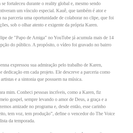
se fortaleceu durante o reality global e, mesmo sendo
ntiveram um vínculo especial. Kauê, que também é ator e
 na parceria uma oportunidade de colaborar no clipe, que foi
es, sob o olhar atento e exigente da própria Karen.
clipe de "Papo de Amiga" no YouTube já acumula mais de 14
pção do público. A propósito, o vídeo foi gravado no bairro
nna expressou sua admiração pelo trabalho de Karen,
 e dedicação em cada projeto. Ele descreve a parceria como
s artistas e a sintonia que possuem na música.
ra mim. Conheci pessoas incríveis, como a Karen, fiz
meio gospel, sempre levando o amor de Deus, a graça e a
izemos amizade no programa e, desde então, esse carinho
ceito, tem voz, tem produção”, define o vencedor do The Voice
lista da temporada.