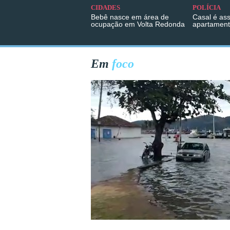
CIDADES
POLÍCIA
Bebê nasce em área de
Casal é as
ocupação em Volta Redonda
apartament
Em
foco