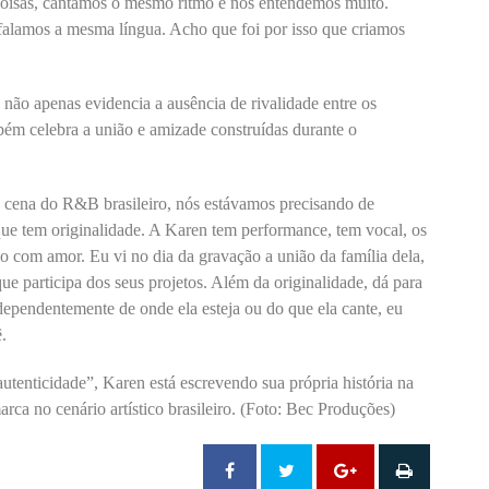
coisas, cantamos o mesmo ritmo e nos entendemos muito.
lamos a mesma língua. Acho que foi por isso que criamos
não apenas evidencia a ausência de rivalidade entre os
ém celebra a união e amizade construídas durante o
 cena do R&B brasileiro, nós estávamos precisando de
que tem originalidade. A Karen tem performance, tem vocal, os
do com amor. Eu vi no dia da gravação a união da família dela,
e participa dos seus projetos. Além da originalidade, dá para
ndependentemente de onde ela esteja ou do que ela cante, eu
.
utenticidade”, Karen está escrevendo sua própria história na
rca no cenário artístico brasileiro. (Foto: Bec Produções)