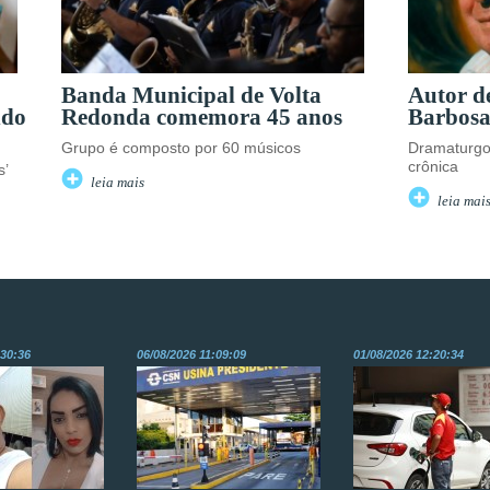
Banda Municipal de Volta
Autor d
ndo
Redonda comemora 45 anos
Barbosa
Grupo é composto por 60 músicos
Dramaturgo 
crônica
s’
leia mais
leia mai
:30:36
06/08/2026 11:09:09
01/08/2026 12:20:34