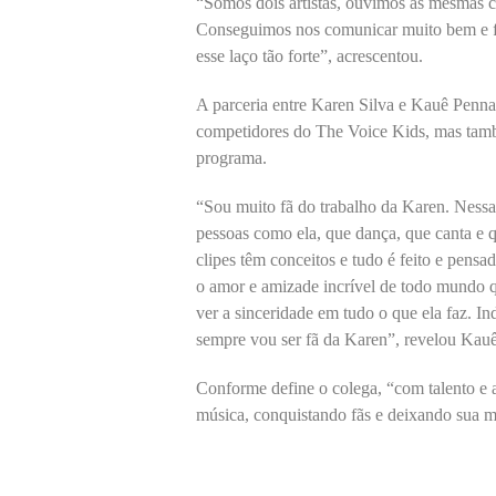
“Somos dois artistas, ouvimos as mesmas 
Conseguimos nos comunicar muito bem e fa
esse laço tão forte”, acrescentou.
A parceria entre Karen Silva e Kauê Penna 
competidores do The Voice Kids, mas tamb
programa.
“Sou muito fã do trabalho da Karen. Nessa
pessoas como ela, que dança, que canta e 
clipes têm conceitos e tudo é feito e pensa
o amor e amizade incrível de todo mundo qu
ver a sinceridade em tudo o que ela faz. I
sempre vou ser fã da Karen”, revelou Kauê
Conforme define o colega, “com talento e a
música, conquistando fãs e deixando sua ma