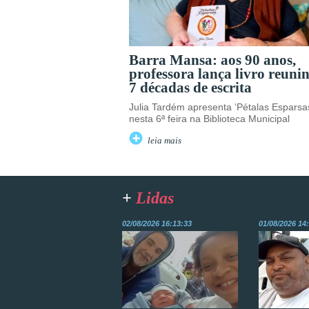
Barra Mansa: aos 90 anos,
professora lança livro reuni
7 décadas de escrita
Julia Tardém apresenta ‘Pétalas Esparsa
nesta 6ª feira na Biblioteca Municipal
leia mais
+
Lidas
02/08/2026 16:13:33
01/08/2026 14