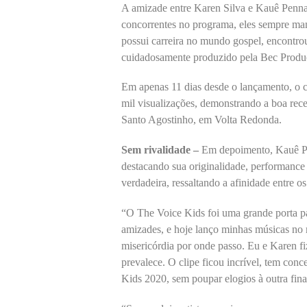
A amizade entre Karen Silva e Kauê Penna 
concorrentes no programa, eles sempre ma
possui carreira no mundo gospel, encontrou
cuidadosamente produzido pela Bec Produçõ
Em apenas 11 dias desde o lançamento, o 
mil visualizações, demonstrando a boa rece
Santo Agostinho, em Volta Redonda.
Sem rivalidade –
Em depoimento, Kauê Pe
destacando sua originalidade, performance
verdadeira, ressaltando a afinidade entre o
“O The Voice Kids foi uma grande porta pa
amizades, e hoje lanço minhas músicas no 
misericórdia por onde passo. Eu e Karen f
prevalece. O clipe ficou incrível, tem con
Kids 2020, sem poupar elogios à outra fina