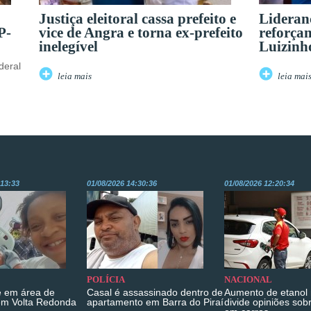
Justiça eleitoral cassa prefeito e
Lideran
P-
vice de Angra e torna ex-prefeito
reforçam
inelegível
Luizinh
deral
leia mais
leia mai
:13:33
01/08/2026 14:30:36
01/08/2026 12:20:34
POLÍCIA
NACIONAL
 em área de
Casal é assassinado dentro de
Aumento de etanol 
em Volta Redonda
apartamento em Barra do Piraí
divide opiniões sob