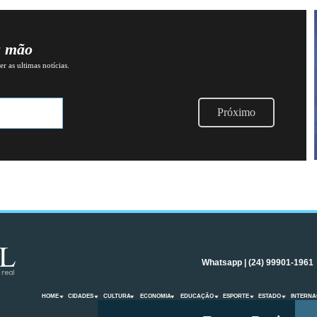
a mão
r as ultimas notícias.
Próximo
Whatsapp | (24) 99901-1961
HOME
CIDADES
CULTURA
ECONOMIA
EDUCAÇÃO
ESPORTE
ESTADO
INTERNA