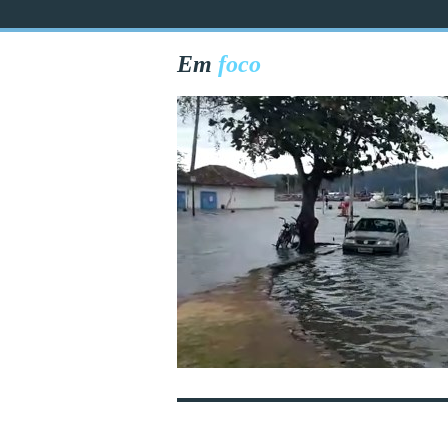
Em
foco