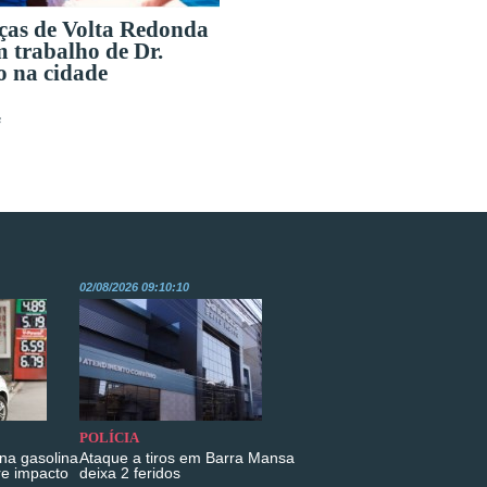
ças de Volta Redonda
 trabalho de Dr.
o na cidade
s
02/08/2026 09:10:10
POLÍCIA
na gasolina
Ataque a tiros em Barra Mansa
re impacto
deixa 2 feridos