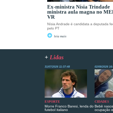
Ex-ministra Nísia Trindade
ministra aula magna no ME
VR
Nísia Andrade é candidata a deputada fe
pelo PT
leia mais
+
Lidas
31/07/2026 11:37:48
02/08/2026 16
ESPORTE
CIDADES
Morre Franco Baresi, lenda do
Bebê nasce
futebol italiano
ocupação 