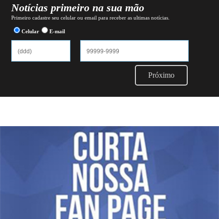
Notícias primeiro na sua mão
Primeiro cadastre seu celular ou email para receber as ultimas notícias.
Celular
E-mail
Próximo