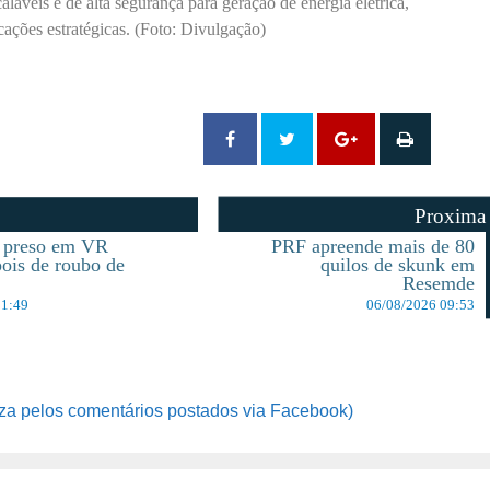
aláveis e de alta segurança para geração de energia elétrica,
cações estratégicas. (Foto: Divulgação)
Proxima
preso em VR
PRF apreende mais de 80
ois de roubo de
quilos de skunk em
Resemde
11:49
06/08/2026 09:53
za pelos comentários postados via Facebook)