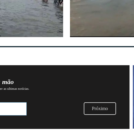
a mão
r as ultimas notícias.
Próximo