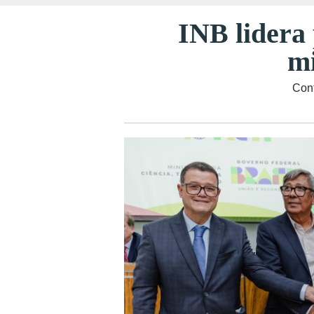
INB lidera 
mi
Cont