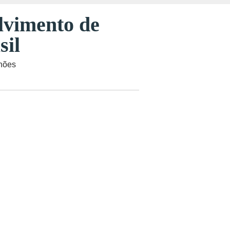
olvimento de
sil
lhões