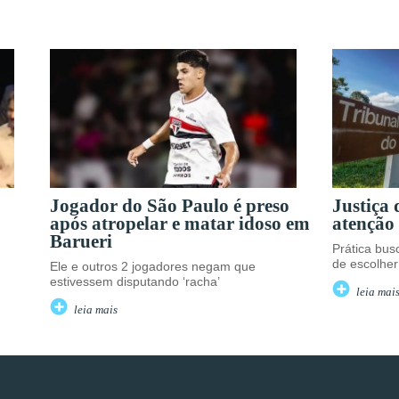
Jogador do São Paulo é preso
Justiça
após atropelar e matar idoso em
atenção 
Barueri
Prática busc
de escolher
Ele e outros 2 jogadores negam que
estivessem disputando ‘racha’
leia mai
leia mais