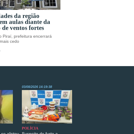
dades da região
em aulas diante da
 de ventos fortes
 Piraí, prefeitura encerrará
 mais cedo
s
03/08/2026 14:19:38
POLÍCIA
se alistou
Suspeito de furto a