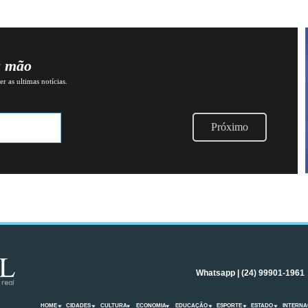
a mão
r as ultimas notícias.
Próximo
Whatsapp | (24) 99901-1961
HOME
CIDADES
CULTURA
ECONOMIA
EDUCAÇÃO
ESPORTE
ESTADO
INTERNA