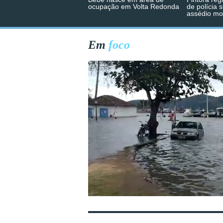
ocupação em Volta Redonda
de polícia 
assédio mo
Em
foco