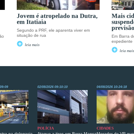
Jovem é atropelado na Dutra,
Mais ci
em Itatiaia
suspend
previsão
Segundo a PRF, ele aparenta viver em
situação de rua
ão
Em Barra do
expediente
leia mais
leia mai
:09:09
02/08/2026 09:10:10
04/08/2026 10:24:18
POLÍCIA
CIDADES
istra na delegacia
Ataque a tiros em Barra Mansa
Morador de VR que 