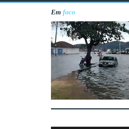
Em
foco