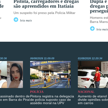
a
Pistola, carregadores e drogas
Dupla é
de
são apreendidos em Itatiaia
drogas 
persegu
Um suspeito foi preso pela Polícia Militar
u
Homens est
leia mais
Barra Mans
leia mai
:30:36
06/08/2026 11:09:09
01/08/2026 12:20:34
POLÍCIA
NACIONAL
sassinado dentro de
Pintora registra na delegacia
Aumento de etanol 
o em Barra do Piraí
de polícia suposto caso de
divide opiniões sob
assédio moral na UPV
em carros