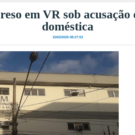
eso em VR sob acusação d
doméstica
15/02/2025 08:27:53