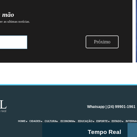
a mão
r as ultimas notícias.
Próximo
Whatsapp | (24) 99901-1961
HOME
CIDADES
CULTURA
ECONOMIA
EDUCAÇÃO
ESPORTE
ESTADO
INTERNA
Tempo Real