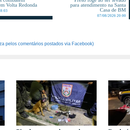
em Volta Redonda
para atendimento na Santa
Casa de BM
08:03
07/08/2026 20:00
za pelos comentários postados via Facebook)