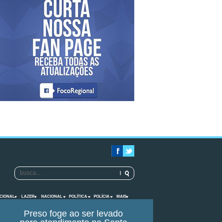
CIONAL
LAZER
NACIONAL
POLÍTICA
POLÍCIA
MAIS
Preso foge ao ser levado