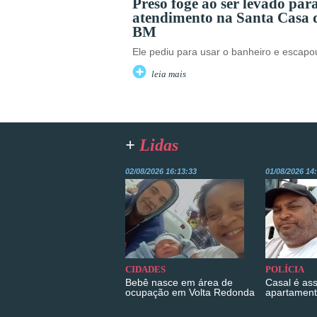
Preso foge ao ser levado par
atendimento na Santa Casa 
BM
Ele pediu para usar o banheiro e escapo
leia mais
+
Lidas
02/08/2026 16:13:33
01/08/2026 14
CIDADES
POLÍCIA
Bebê nasce em área de
Casal é as
ocupação em Volta Redonda
apartament