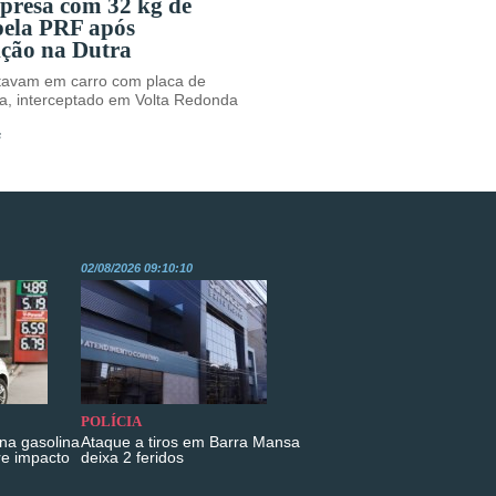
 presa com 32 kg de
pela PRF após
ição na Dutra
avam em carro com placa de
a, interceptado em Volta Redonda
s
02/08/2026 09:10:10
POLÍCIA
na gasolina
Ataque a tiros em Barra Mansa
re impacto
deixa 2 feridos