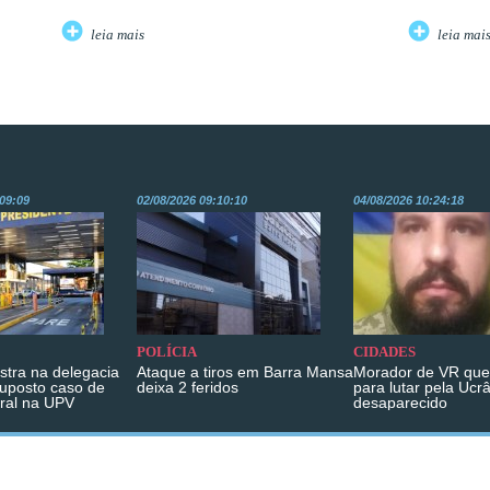
leia mais
leia mai
:09:09
02/08/2026 09:10:10
04/08/2026 10:24:18
POLÍCIA
CIDADES
istra na delegacia
Ataque a tiros em Barra Mansa
Morador de VR que 
suposto caso de
deixa 2 feridos
para lutar pela Ucr
ral na UPV
desaparecido