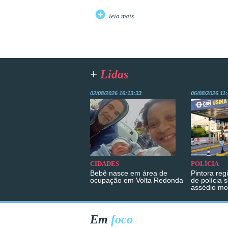
leia mais
+
Lidas
02/08/2026 16:13:33
06/08/2026 11
CIDADES
POLÍCIA
Bebê nasce em área de
Pintora reg
ocupação em Volta Redonda
de polícia 
assédio mo
Em
foco