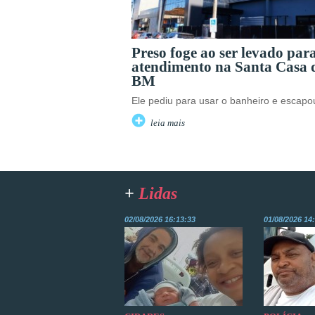
Preso foge ao ser levado par
atendimento na Santa Casa 
BM
Ele pediu para usar o banheiro e escapo
leia mais
+
Lidas
02/08/2026 16:13:33
01/08/2026 14