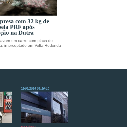
 presa com 32 kg de
pela PRF após
ição na Dutra
avam em carro com placa de
a, interceptado em Volta Redonda
s
02/08/2026 09:10:10