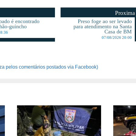
Proxima
bado é encontrado
Preso foge ao ser levado
hão-guincho
para atendimento na Santa
Casa de BM
08:36
07/08/2026 20:00
za pelos comentários postados via Facebook)