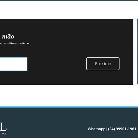
a mão
r as ultimas notícias.
Próximo
Whatsapp | (24) 99901-1961