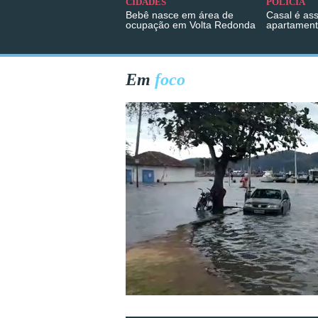
CIDADES
POLÍCIA
Bebê nasce em área de
Casal é as
ocupação em Volta Redonda
apartament
Em
foco