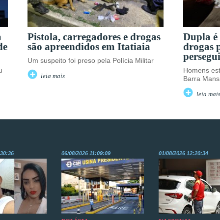
a
Pistola, carregadores e drogas
Dupla é
de
são apreendidos em Itatiaia
drogas 
persegu
Um suspeito foi preso pela Polícia Militar
u
Homens est
leia mais
Barra Mans
leia mai
:30:36
06/08/2026 11:09:09
01/08/2026 12:20:34