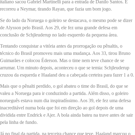
italiano sacou Gabriel Martinelli para a entrada de Danilo Santos. E
recorreu a Neymar, tirando Rayan, que fazia um bom jogo.
Se do lado da Noruega o goleiro se destacava, o mesmo pode se dizer
de Alysson pelo Brasil. Aos 29, ele fez uma grande defesa em
conclusão de Schjleuderup no lado esquerdo da pequena área.
Tentando conquistar a vitória antes da prorrogação ou pênaltis, o
técnico do Brasil promoveu mais uma mudança. Aos 33, tirou Bruno
Guimarães e colocou Éderson. Mas o time nem teve chance de se
arrumar. Um minuto depois, aconteceu o que se temia: Schjleuderup
cruzou da esquerda e Haaland deu a cabeçada certeira para fazer 1 a 0.
Mais que o pênalti perdido, o gol abateu o time do Brasil, do que se
valeu a Noruega para ir conduzindo a partida. Além disso, o goleiro
norueguês estava num dia inspiradíssimo. Aos 39, ele fez uma defesa
inacreditável numa bola que foi em direção ao gol depois de uma
dividida entre Endrick e Ajer. A bola ainda bateu na trave antes de sair
pela linha de fundo.
Já no final da partida, na terceira chance que teve, Haaland marcou o