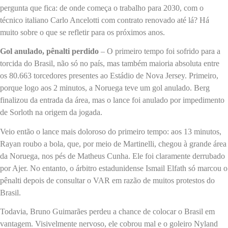
pergunta que fica: de onde começa o trabalho para 2030, com o
técnico italiano Carlo Ancelotti com contrato renovado até lá? Há
muito sobre o que se refletir para os próximos anos.
Gol anulado, pênalti perdido
– O primeiro tempo foi sofrido para a
torcida do Brasil, não só no país, mas também maioria absoluta entre
os 80.663 torcedores presentes ao Estádio de Nova Jersey. Primeiro,
porque logo aos 2 minutos, a Noruega teve um gol anulado. Berg
finalizou da entrada da área, mas o lance foi anulado por impedimento
de Sorloth na origem da jogada.
Veio então o lance mais doloroso do primeiro tempo: aos 13 minutos,
Rayan roubo a bola, que, por meio de Martinelli, chegou à grande área
da Noruega, nos pés de Matheus Cunha. Ele foi claramente derrubado
por Ajer. No entanto, o árbitro estadunidense Ismail Elfath só marcou o
pênalti depois de consultar o VAR em razão de muitos protestos do
Brasil.
Todavia, Bruno Guimarães perdeu a chance de colocar o Brasil em
vantagem. Visivelmente nervoso, ele cobrou mal e o goleiro Nyland