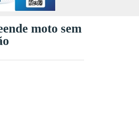
reende moto sem
ão