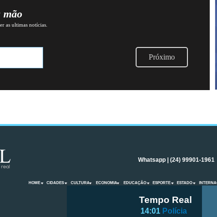
a mão
r as ultimas notícias.
Próximo
Whatsapp | (24) 99901-1961
HOME
CIDADES
CULTURA
ECONOMIA
EDUCAÇÃO
ESPORTE
ESTADO
INTERNA
Tempo Real
14:01
Polícia