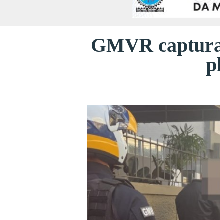
GMVR captura f
p