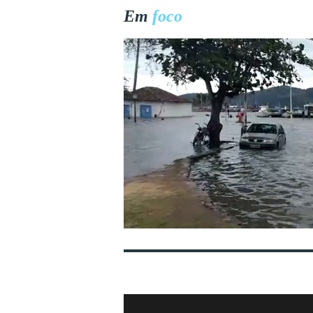
Em
foco