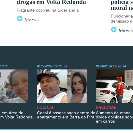
drogas em Volta Redonda
polícia 
moral 
Flagrante ocorreu na Siderlândia
Funcionária
leia mais
demissão de
leia mai
:13:33
01/08/2026 14:30:36
01/08/2026 12:20:34
POLÍCIA
NACIONAL
 em área de
Casal é assassinado dentro de
Aumento de etanol 
em Volta Redonda
apartamento em Barra do Piraí
divide opiniões sob
em carros