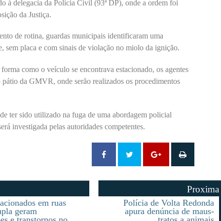
do à delegacia da Polícia Civil (93ª DP), onde a ordem foi
sição da Justiça.
ento de rotina, guardas municipais identificaram uma
 sem placa e com sinais de violação no miolo da ignição.
a forma como o veículo se encontrava estacionado, os agentes
 o pátio da GMVR, onde serão realizados os procedimentos
e ter sido utilizado na fuga de uma abordagem policial
 será investigada pelas autoridades competentes.
Proxima
tacionados em ruas
Polícia de Volta Redonda
upla geram
apura denúncia de maus-
es e transtornos no
tratos a animais