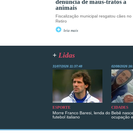
denúncia de maus-tratos a
animais
Fiscalização municipal resgatou cães no
Retiro
leia mais
+
Lidas
31/07/2026 11:37:48
02/08/2026 16
ESPORTE
CIDADES
Morre Franco Baresi, lenda do
Bebê nasce
futebol italiano
ocupação 