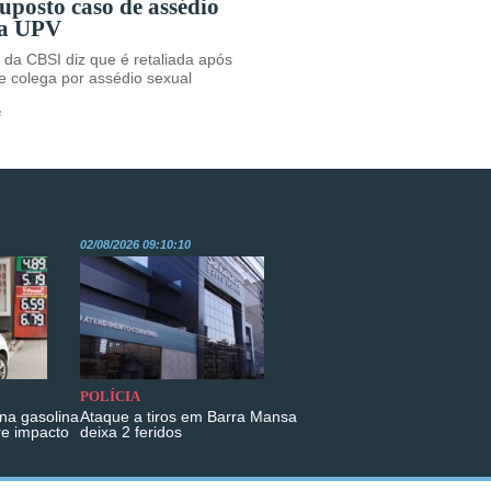
suposto caso de assédio
na UPV
 da CBSI diz que é retaliada após
 colega por assédio sexual
s
02/08/2026 09:10:10
POLÍCIA
na gasolina
Ataque a tiros em Barra Mansa
re impacto
deixa 2 feridos