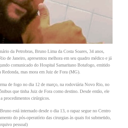
onário da Petrobras, Bruno Lima da Costa Soares, 34 anos,
Rio de Janeiro, apresentou melhora em seu quadro médico e já
segundo comunicado do Hospital Samaritano Botafogo, emitido
olta Redonda, mas mora em Juiz de Fora (MG).
 arma de fogo no dia 12 de março, na rodoviária Novo Rio, no
ibus que tinha Juiz de Fora como destino. Desde então, ele
o a procedimentos cirúrgicos.
Bruno está internado desde o dia 13, o rapaz segue no Centro
mento do pós-operatório das cirurgias às quais foi submetido,
Arquivo pessoal)