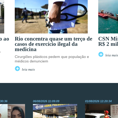
o ao
Rio concentra quase um terço de
CSN Min
casos de exercício ilegal da
R$ 2 mi
medicina
a
leia mai
Cirurgiões plásticos pedem que população e
médicos denunciem
leia mais
:30:36
06/08/2026 11:09:09
01/08/2026 12:20:34