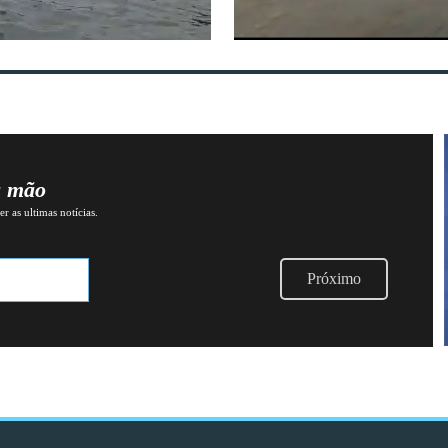
a mão
r as ultimas notícias.
Próximo