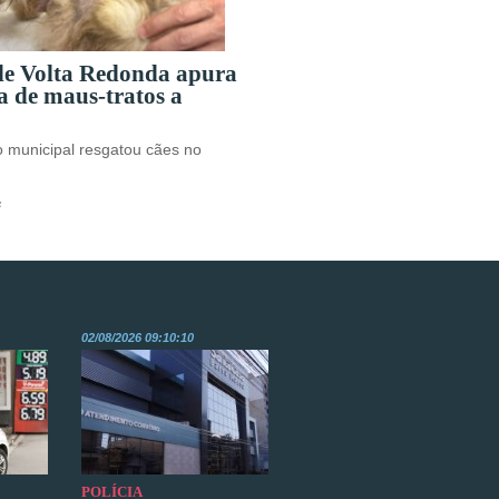
 de Volta Redonda apura
a de maus-tratos a
o municipal resgatou cães no
s
02/08/2026 09:10:10
POLÍCIA