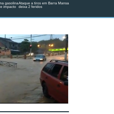
na gasolina
Ataque a tiros em Barra Mansa
re impacto
deixa 2 feridos