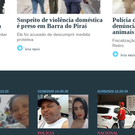
Suspeito de violência doméstica
Polícia
a
é preso em Barra do Piraí
denúnci
animais
itar
Ele foi acusado de descumprir medida
protetiva
Fiscalizaçã
Retiro
leia mais
leia mai
:13:33
01/08/2026 14:30:36
01/08/2026 12:20:34
POLÍCIA
NACIONAL