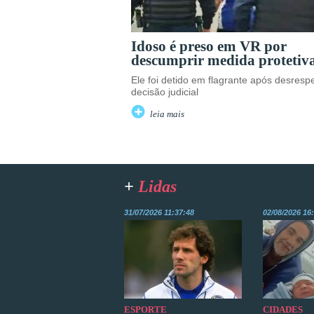
Idoso é preso em VR por
descumprir medida protetiv
Ele foi detido em flagrante após desrespe
decisão judicial
leia mais
+
Lidas
31/07/2026 11:37:48
02/08/2026 16
ESPORTE
CIDADES