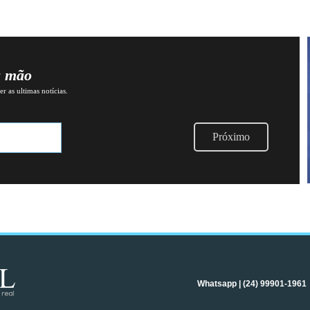
a mão
r as ultimas notícias.
Próximo
Whatsapp | (24) 99901-1961