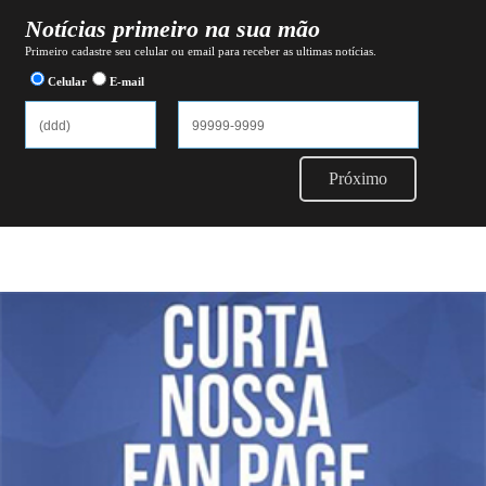
Notícias primeiro na sua mão
Primeiro cadastre seu celular ou email para receber as ultimas notícias.
Celular
E-mail
Próximo