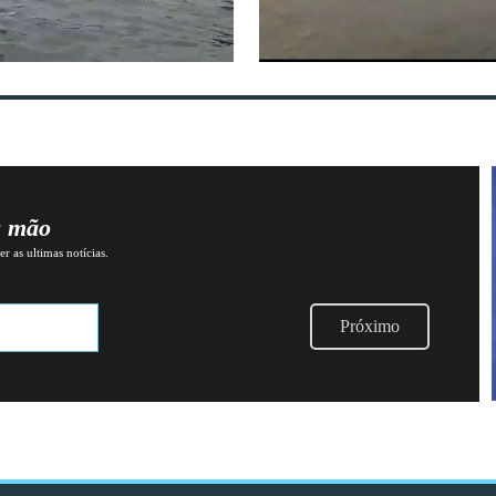
a mão
r as ultimas notícias.
Próximo