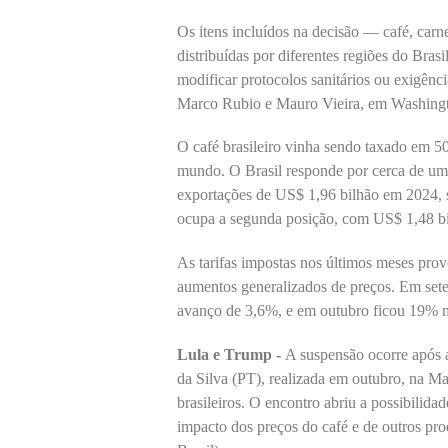
Os itens incluídos na decisão — café, carn
distribuídas por diferentes regiões do Bras
modificar protocolos sanitários ou exigênci
Marco Rubio e Mauro Vieira, em Washing
O café brasileiro vinha sendo taxado em 
mundo. O Brasil responde por cerca de um
exportações de US$ 1,96 bilhão em 2024, 
ocupa a segunda posição, com US$ 1,48 bi
As tarifas impostas nos últimos meses pro
aumentos generalizados de preços. Em sete
avanço de 3,6%, e em outubro ficou 19% 
Lula e Trump -
A suspensão ocorre após 
da Silva (PT), realizada em outubro, na Mal
brasileiros. O encontro abriu a possibilid
impacto dos preços do café e de outros pr