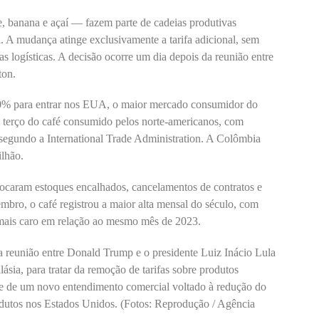
e, banana e açaí — fazem parte de cadeias produtivas
il. A mudança atinge exclusivamente a tarifa adicional, sem
as logísticas. A decisão ocorre um dia depois da reunião entre
ton.
50% para entrar nos EUA, o maior mercado consumidor do
 terço do café consumido pelos norte-americanos, com
segundo a International Trade Administration. A Colômbia
lhão.
vocaram estoques encalhados, cancelamentos de contratos e
mbro, o café registrou a maior alta mensal do século, com
mais caro em relação ao mesmo mês de 2023.
a reunião entre Donald Trump e o presidente Luiz Inácio Lula
ásia, para tratar da remoção de tarifas sobre produtos
ade de um novo entendimento comercial voltado à redução do
odutos nos Estados Unidos. (Fotos: Reprodução / Agência