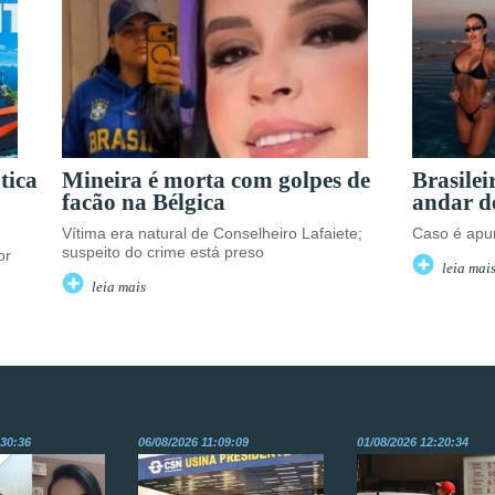
tica
Mineira é morta com golpes de
Brasilei
facão na Bélgica
andar d
Vítima era natural de Conselheiro Lafaiete;
Caso é apur
suspeito do crime está preso
or
leia mai
leia mais
:30:36
06/08/2026 11:09:09
01/08/2026 12:20:34