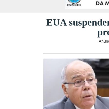
EUA suspendem 
pr
Anúnc