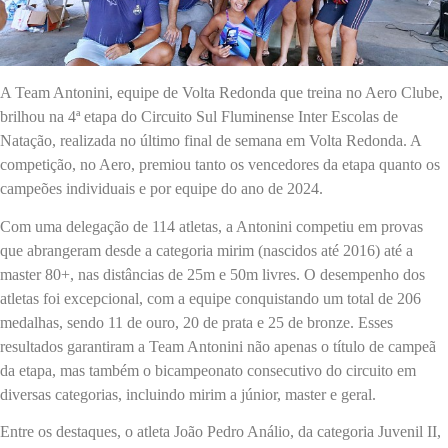
A Team Antonini, equipe de Volta Redonda que treina no Aero Clube,
brilhou na 4ª etapa do Circuito Sul Fluminense Inter Escolas de
Natação, realizada no último final de semana em Volta Redonda. A
competição, no Aero, premiou tanto os vencedores da etapa quanto os
campeões individuais e por equipe do ano de 2024.
Com uma delegação de 114 atletas, a Antonini competiu em provas
que abrangeram desde a categoria mirim (nascidos até 2016) até a
master 80+, nas distâncias de 25m e 50m livres. O desempenho dos
atletas foi excepcional, com a equipe conquistando um total de 206
medalhas, sendo 11 de ouro, 20 de prata e 25 de bronze. Esses
resultados garantiram a Team Antonini não apenas o título de campeã
da etapa, mas também o bicampeonato consecutivo do circuito em
diversas categorias, incluindo mirim a júnior, master e geral.
Entre os destaques, o atleta João Pedro Análio, da categoria Juvenil II,