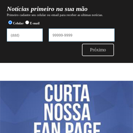
Notícias primeiro na sua mão
Primeiro cadastre seu celular ou email para receber as ultimas notícias.
Celular
E-mail
Próximo