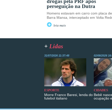
drogas pela PRF após
perseguição na Dutra
Homens estavam em carro com placa de
Barra Mansa, interceptado em Volta Re
leia mais
+
Lidas
31/07/2026 11:37:48
02/08/2026 16
ESPORTE
CIDADES
Morre Franco Baresi, lenda do
Bebê nasce
futebol italiano
ocupação 