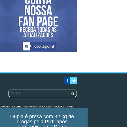
CIONAL
LAZER
NACIONAL
POLÍTICA
POLÍCIA
MAIS
Dupla é presa com 32 kg de
drogas pela PRF após
perseguição na Dutra