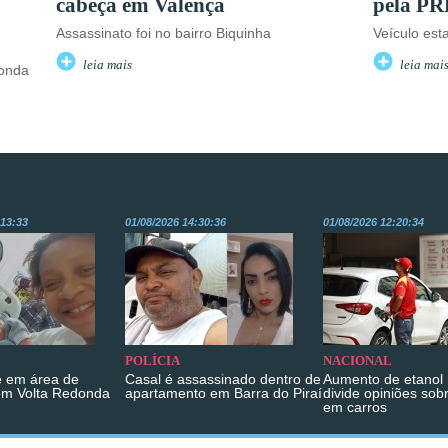
cabeça em Valença
pela PR
Assassinato foi no bairro Biquinha
Veículo es
leia mais
leia mai
donda
:13:33
01/08/2026 14:30:36
01/08/2026 12:20:34
POLÍCIA
NACIONAL
 em área de
Casal é assassinado dentro de
Aumento de etanol 
em Volta Redonda
apartamento em Barra do Piraí
divide opiniões sob
em carros