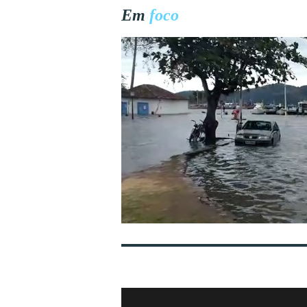
Em
foco