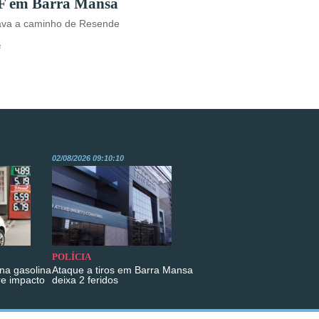
F em Barra Mansa
tava a caminho de Resende
s
02/08/2026 09:10:10
POLÍCIA
na gasolina
Ataque a tiros em Barra Mansa
re impacto
deixa 2 feridos