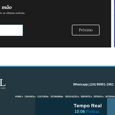
a mão
r as ultimas notícias.
Próximo
Whatsapp | (24) 99901-1961
HOME
CIDADES
CULTURA
ECONOMIA
EDUCAÇÃO
ESPORTE
ESTADO
INTERNA
Tempo Real
10:06
Polícia