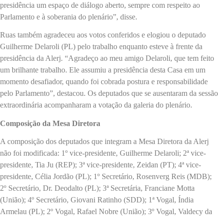
presidência um espaço de diálogo aberto, sempre com respeito ao
Parlamento e à soberania do plenário”, disse.
Ruas também agradeceu aos votos conferidos e elogiou o deputado
Guilherme Delaroli (PL) pelo trabalho enquanto esteve à frente da
presidência da Alerj. “Agradeço ao meu amigo Delaroli, que tem feito
um brilhante trabalho. Ele assumiu a presidência desta Casa em um
momento desafiador, quando foi cobrada postura e responsabilidade
pelo Parlamento”, destacou. Os deputados que se ausentaram da sessão
extraordinária acompanharam a votação da galeria do plenário.
Composição da Mesa Diretora
A composição dos deputados que integram a Mesa Diretora da Alerj
não foi modificada: 1º vice-presidente, Guilherme Delaroli; 2ª vice-
presidente, Tia Ju (REP); 3ª vice-presidente, Zeidan (PT); 4ª vice-
presidente, Célia Jordão (PL); 1º Secretário, Rosenverg Reis (MDB);
2º Secretário, Dr. Deodalto (PL); 3ª Secretária, Franciane Motta
(União); 4º Secretário, Giovani Ratinho (SDD); 1ª Vogal, Índia
Armelau (PL); 2º Vogal, Rafael Nobre (União); 3º Vogal, Valdecy da