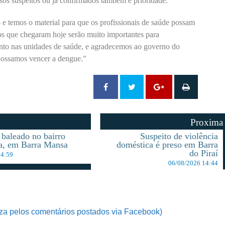
sos suspeitos ou já confirmados também é prioridade.
 e temos o material para que os profissionais de saúde possam
s que chegaram hoje serão muito importantes para
nto nas unidades de saúde, e agradecemos ao governo do
 possamos vencer a dengue.”
Proxima
baleado no bairro
Suspeito de violência
a, em Barra Mansa
doméstica é preso em Barra
do Piraí
14:59
06/08/2026 14:44
za pelos comentários postados via Facebook)