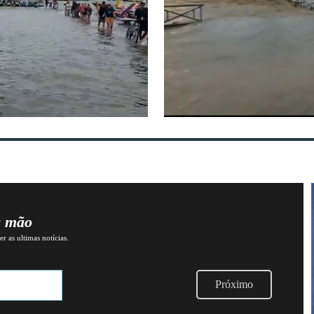
a mão
r as ultimas notícias.
Próximo