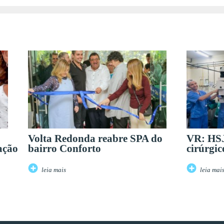
Volta Redonda reabre SPA do
VR: HSJ
ação
bairro Conforto
cirúrgic
leia mais
leia mai