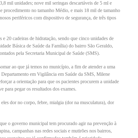
13,8 mil unidades; nove mil seringas descartáveis de 5 ml e
s de procedimento no tamanho Médio, e mais 18 mil de tamanho
enosos periféricos com dispositivo de segurança, de três tipos
e 20 cadeiras de hidratação, sendo que cinco unidades de
dade Básica de Saúde da Família) do bairro São Geraldo,
ontados pela Secretaria Municipal de Saúde (SMS).
somar ao que já temos no município, a fim de atender a uma
do Departamento em Vigilância em Saúde da SMS, Milene
eforçar a orientação para que os pacientes procurem a unidade
ve para pegar os resultados dos exames.
e eles dor no corpo, febre, mialgia (dor na musculatura), dor
 que o governo municipal tem procurado agir na prevenção à
pina, campanhas nas redes sociais e mutirões nos bairros,