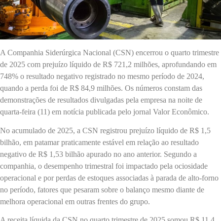
A Companhia Siderúrgica Nacional (CSN) encerrou o quarto trimestre
de 2025 com prejuízo líquido de R$ 721,2 milhões, aprofundando em
748% o resultado negativo registrado no mesmo período de 2024,
quando a perda foi de R$ 84,9 milhões. Os números constam das
demonstrações de resultados divulgadas pela empresa na noite de
quarta-feira (11) em notícia publicada pelo jornal Valor Econômico.
No acumulado de 2025, a CSN registrou prejuízo líquido de R$ 1,5
bilhão, em patamar praticamente estável em relação ao resultado
negativo de R$ 1,53 bilhão apurado no ano anterior. Segundo a
companhia, o desempenho trimestral foi impactado pela ociosidade
operacional e por perdas de estoques associadas à parada de alto-forno
no período, fatores que pesaram sobre o balanço mesmo diante de
melhora operacional em outras frentes do grupo.
A receita líquida da CSN no quarto trimestre de 2025 somou R$ 11,4