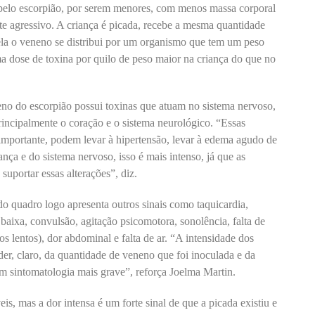
a pelo escorpião, por serem menores, com menos massa corporal
 agressivo. A criança é picada, recebe a mesma quantidade
la o veneno se distribui por um organismo que tem um peso
ma dose de toxina por quilo de peso maior na criança do que no
o do escorpião possui toxinas que atuam no sistema nervoso,
rincipalmente o coração e o sistema neurológico. “Essas
importante, podem levar à hipertensão, levar à edema agudo de
nça e do sistema nervoso, isso é mais intenso, já que as
suportar essas alterações”, diz.
o quadro logo apresenta outros sinais como taquicardia,
o baixa, convulsão, agitação psicomotora, sonolência, falta de
os lentos), dor abdominal e falta de ar. “A intensidade dos
er, claro, da quantidade de veneno que foi inoculada e da
êm sintomatologia mais grave”, reforça Joelma Martin.
is, mas a dor intensa é um forte sinal de que a picada existiu e