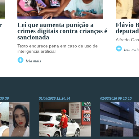
r
Lei que aumenta punição a
Flávio 
crimes digitais contra crianças é
deputad
sancionada
Alfredo Gas
Texto endurece pena em caso de uso de
leia mai
inteligência artificial
leia mais
:30:36
01/08/2026 12:20:34
02/08/2026 09:10:10