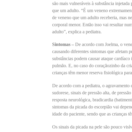
são mais vulneráveis à substância injetad
que um adulto. “É um veneno extremamente
de veneno que um adulto receberia, mas ne
corporal menor. Então isso vai resultar nu
adulto”, explica a pediatra.
Sintomas –
De acordo com Joelma, o venen
causando diferentes sintomas que afetam p
substâncias podem causar ataque cardíaco 
pulmão. E, no caso do coraçãozinho da cria
crianças têm menor reserva fisiológica para 
De acordo com a pediatra, o agravamento d
sudorese, sinais de pressão alta, de pressã
resposta neurológica, bradicardia (batiment
sintomas da picada do escorpião vai depend
idade do paciente, sendo que as crianças t
Os sinais da picada na pele são pouco visíve