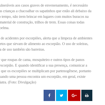
ulneráveis aos casos graves de envenenamento, é necessário
as crianças a chacoalhar os sapatinhos que estão ali debaixo da
o tempo, não irem brincar em lugares com muitos buracos na
aterial de construção, trilhos de trem. Essas coisas todas
Joelma.
de acidentes por escorpiões, alerta que a limpeza de ambientes
etos que sirvam de alimento ao escorpião. O uso de soleiras,
ra de uso também são barreiras.
r que roupas de cama, mosquiteiro e outros tipos de panos
escorpião. E quando identificar a sua presença, comunicar a
r que os escorpiões se multiplicam por partenogênese, portanto
uando uma pessoa encontra um escorpião, em geral, existe
iatra. (Foto: Divulgação)