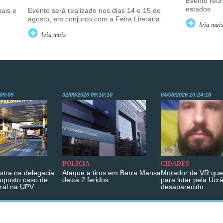
Evento reun
estados
nais e
Evento será realizado nos dias 14 e 15 de
agosto, em conjunto com a Feira Literária
leia mai
leia mais
:09:09
02/08/2026 09:10:10
04/08/2026 10:24:18
POLÍCIA
CIDADES
istra na delegacia
Ataque a tiros em Barra Mansa
Morador de VR que 
suposto caso de
deixa 2 feridos
para lutar pela Ucr
ral na UPV
desaparecido