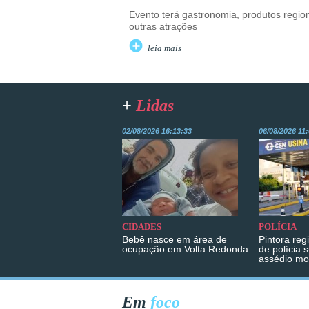
Evento terá gastronomia, produtos regio
outras atrações
leia mais
+
Lidas
02/08/2026 16:13:33
06/08/2026 11
CIDADES
POLÍCIA
Bebê nasce em área de
Pintora reg
ocupação em Volta Redonda
de polícia 
assédio mo
Em
foco