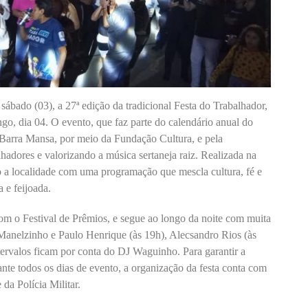
ábado (03), a 27ª edição da tradicional Festa do Trabalhador,
ngo, dia 04. O evento, que faz parte do calendário anual do
 Barra Mansa, por meio da Fundação Cultura, e pela
adores e valorizando a música sertaneja raiz. Realizada na
 a localidade com uma programação que mescla cultura, fé e
a e feijoada.
m o Festival de Prêmios, e segue ao longo da noite com muita
 Manelzinho e Paulo Henrique (às 19h), Alecsandro Rios (às
tervalos ficam por conta do DJ Waguinho. Para garantir a
ante todos os dias de evento, a organização da festa conta com
da Polícia Militar.