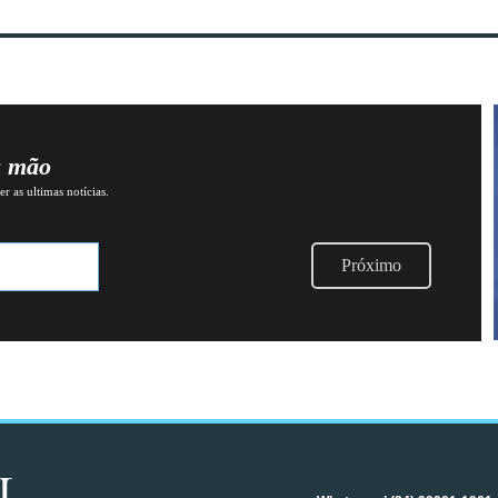
a mão
r as ultimas notícias.
Próximo