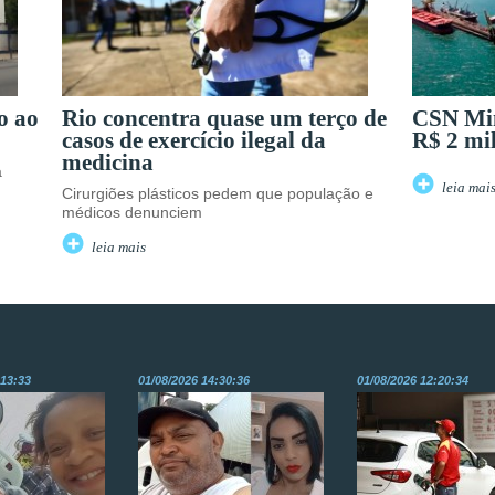
o ao
Rio concentra quase um terço de
CSN Min
casos de exercício ilegal da
R$ 2 mi
medicina
a
leia mai
Cirurgiões plásticos pedem que população e
médicos denunciem
leia mais
:13:33
01/08/2026 14:30:36
01/08/2026 12:20:34