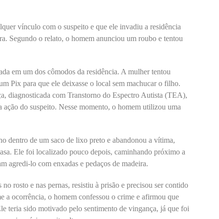
quer vínculo com o suspeito e que ele invadiu a residência
ra. Segundo o relato, o homem anunciou um roubo e tentou
rada em um dos cômodos da residência. A mulher tentou
um Pix para que ele deixasse o local sem machucar o filho.
ça, diagnosticada com Transtorno do Espectro Autista (TEA),
 da ação do suspeito. Nesse momento, o homem utilizou uma
no dentro de um saco de lixo preto e abandonou a vítima,
casa. Ele foi localizado pouco depois, caminhando próximo a
am agredi-lo com enxadas e pedaços de madeira.
o rosto e nas pernas, resistiu à prisão e precisou ser contido
e a ocorrência, o homem confessou o crime e afirmou que
e teria sido motivado pelo sentimento de vingança, já que foi