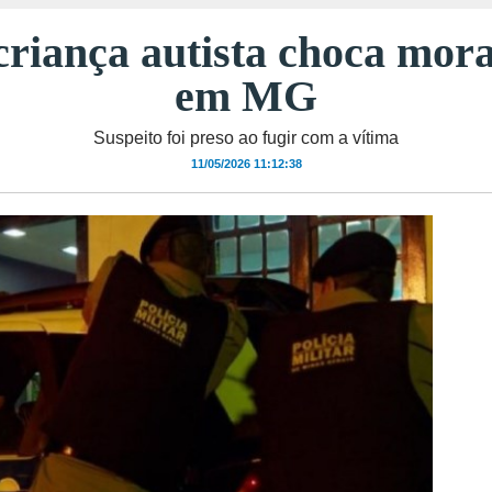
criança autista choca mor
em MG
Suspeito foi preso ao fugir com a vítima
11/05/2026 11:12:38