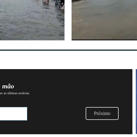
a mão
r as ultimas notícias.
Próximo