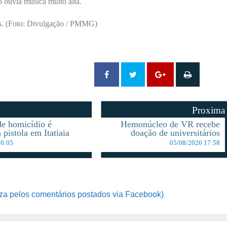
 ouvia música muito alta.
as. (Foto: Divulgação / PMMG)
Proxima
de homicídio é
Hemonúcleo de VR recebe
pistola em Itatiaia
doação de universitários
10:05
05/08/2026 17:58
za pelos comentários postados via Facebook)