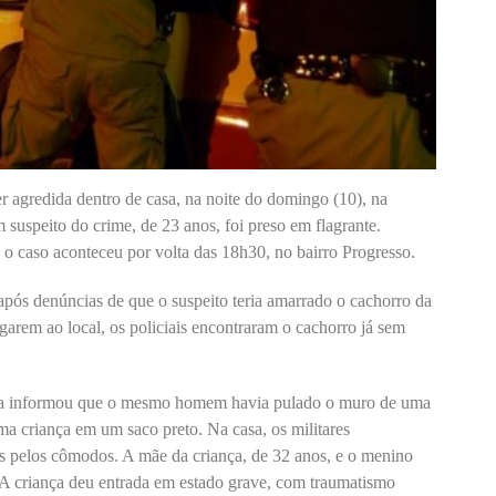
r agredida dentro de casa, na noite do domingo (10), na
 suspeito do crime, de 23 anos, foi preso em flagrante.
 o caso aconteceu por volta das 18h30, no bairro Progresso.
 após denúncias de que o suspeito teria amarrado o cachorro da
arem ao local, os policiais encontraram o cachorro já sem
ia informou que o mesmo homem havia pulado o muro de uma
a criança em um saco preto. Na casa, os militares
 pelos cômodos. A mãe da criança, de 32 anos, e o menino
. A criança deu entrada em estado grave, com traumatismo