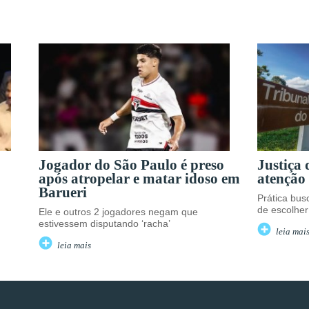
Jogador do São Paulo é preso
Justiça
após atropelar e matar idoso em
atenção 
Barueri
Prática busc
de escolher
Ele e outros 2 jogadores negam que
estivessem disputando ‘racha’
leia mai
leia mais