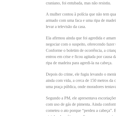
craniano, foi entubada, mas não resistiu.
A mulher contou à polícia que não tem qual
armado com uma faca e uma ripa de madei
levar a televisão da casa.
Ela afirmou ainda que foi agredida e amar
negociar com o suspeito, oferecendo fazer 
Conforme o boletim de ocorrência, a crian
entrou em crise e ficou agitada por causa
ripa de madeira para agredi-la na cabeça.
Depois do crime, ele fugiu levando o meni
ainda com vida, a cerca de 150 metros da 
uma praça pública, onde moradores tentav
Segundo a PM, ele apresentava escoriações n
com uso de gás de pimenta. Ainda conform
cometeu o ato porque “perdeu a cabeça”. El