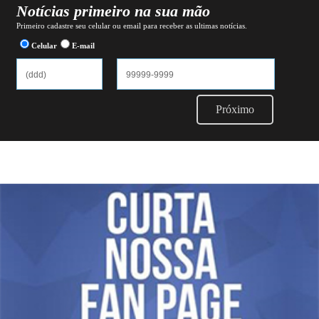
Notícias primeiro na sua mão
Primeiro cadastre seu celular ou email para receber as ultimas notícias.
Celular
E-mail
Próximo