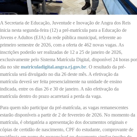
A Secretaria de Educação, Juventude e Inovação de Angra dos Reis
inicia nesta segunda-feira (12) a pré-matrícula para a Educação de
Jovens e Adultos (EJA) da rede pública municipal, referente ao
primeiro semestre de 2026, com a oferta de 462 novas vagas. As
inscrições poderão ser realizadas de 12 a 25 de janeiro de 2026,
exclusivamente pelo Sistema Matrícula Digital, disponível 24 horas por
dia no site
matriculadigital.angra.rj.gov.br
. O resultado da pré-
matrícula será divulgado no dia 26 deste mês. A efetivação da
matrícula deverá ser feita presencialmente na unidade de ensino
indicada, entre os dias 26 e 30 de janeiro. A não efetivação da
matrícula dentro do prazo acarretará a perda da vaga.
Para quem não participar da pré-matrícula, as vagas remanescentes
estarão disponíveis a partir de 2 de fevereiro de 2026. No momento da
matrícula, é obrigatória a apresentação dos documentos originais e
cópias de certidão de nascimento, CPF do estudante, comprovante de
residência em nome do responsável ou documento similar (recibo de