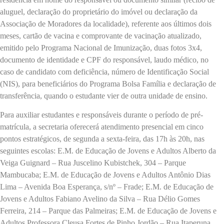
aluguel, declaração do proprietário do imóvel ou declaração da
Associação de Moradores da localidade), referente aos últimos dois
meses, cartão de vacina e comprovante de vacinação atualizado,
emitido pelo Programa Nacional de Imunização, duas fotos 3x4,
documento de identidade e CPF do responsável, laudo médico, no
caso de candidato com deficiência, número de Identificação Social
(NIS), para beneficiários do Programa Bolsa Família e declaração de
transferência, quando o estudante vier de outra unidade de ensino.
Para auxiliar estudantes e responsáveis durante o período de pré-
matrícula, a secretaria oferecerá atendimento presencial em cinco
pontos estratégicos, de segunda a sexta-feira, das 17h às 20h, nas
seguintes escolas: E.M. de Educação de Jovens e Adultos Alberto da
Veiga Guignard – Rua Juscelino Kubistchek, 304 – Parque
Mambucaba; E.M. de Educação de Jovens e Adultos Antônio Dias
Lima – Avenida Boa Esperança, s/nº – Frade; E.M. de Educação de
Jovens e Adultos Fabiano Avelino da Silva – Rua Délio Gomes
Ferreira, 214 – Parque das Palmeiras; E.M. de Educação de Jovens e
Adultos Professora Cleusa Fortes de Pinho Jordão – Rua Itaperuna,