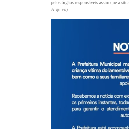
pelos órgãos responsáveis assim que a situa
Arquivo)