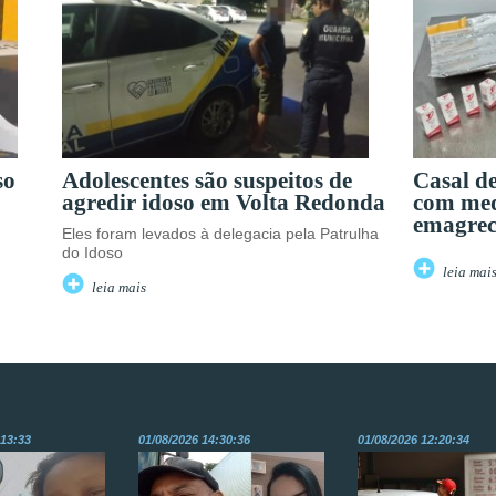
so
Adolescentes são suspeitos de
Casal d
agredir idoso em Volta Redonda
com me
emagrec
Eles foram levados à delegacia pela Patrulha
do Idoso
leia mai
leia mais
:13:33
01/08/2026 14:30:36
01/08/2026 12:20:34