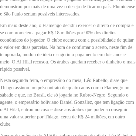
demonstrou por mais de uma vez o desejo de ficar no país. Fluminense
e São Paulo seriam possíveis interessados.
Em maio deste ano, o Flamengo decidiu exercer o direito de compra e
se comprometeu a pagar R$ 18 milhões por 90% dos direitos
econômicos do jogador. O clube acenou com a possibilidade de quitar
o valor em duas parcelas. Na hora de confirmar o acerto, neste fim de
temporada, mudou de ideia e sugeriu o pagamento em dois anos e
meio. O Al Hilal recusou. Os árabes queriam receber o dinheiro o mais
rápido possível.
Nesta segunda-feira, o empresário do meia, Léo Rabello, disse que
Thiago assinou um pré-contrato de quatro anos com o Flamengo no
sábado e que, no Brasil, ele só jogaria no Rubro-Negro. Segundo o
agente, o empresário boliviano Daniel González, que tem ligação com
o Al Hilal, entrou no caso e disse aos árabes que poderia conseguir
uma valor superior por Thiago, cerca de R$ 24 milhões, em outro
clube.
Apesar do anúncio do Al Hilal sobre o retorno do atleta, Léo Rabello