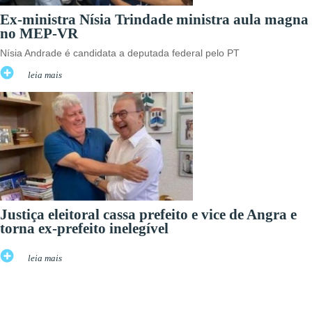
Ex-ministra Nísia Trindade ministra aula magna
no MEP-VR
Nísia Andrade é candidata a deputada federal pelo PT
leia mais
Justiça eleitoral cassa prefeito e vice de Angra e
torna ex-prefeito inelegível
leia mais