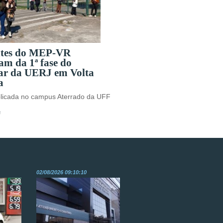
ntes do MEP-VR
am da 1ª fase do
lar da UERJ em Volta
a
plicada no campus Aterrado da UFF
s
02/08/2026 09:10:10