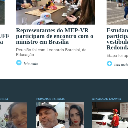
Representantes do MEP-VR
Estuda
 UFF
participam de encontro com o
particip
da
ministro em Brasília
vestibu
Redond
Reunião foi com Leonardo Barchini, da
Educação
Etapa foi a
leia mais
leia mai
:13:33
01/08/2026 14:30:36
01/08/2026 12:20:34