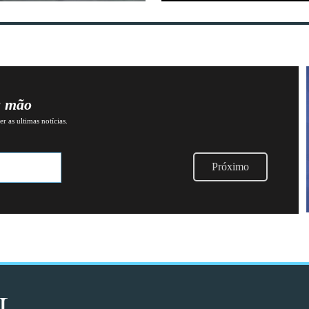
a mão
r as ultimas notícias.
Próximo