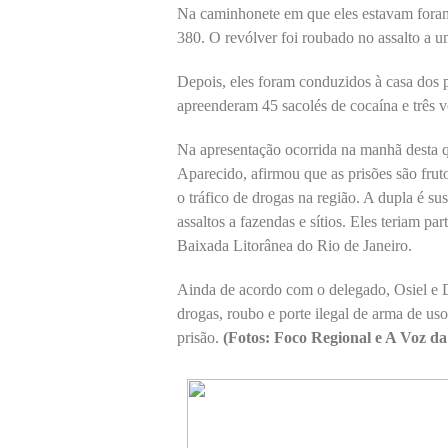
Na caminhonete em que eles estavam foram 
380. O revólver foi roubado no assalto a um 
Depois, eles foram conduzidos à casa dos 
apreenderam 45 sacolés de cocaína e três 
Na apresentação ocorrida na manhã desta q
Aparecido, afirmou que as prisões são fru
o tráfico de drogas na região. A dupla é s
assaltos a fazendas e sítios. Eles teriam p
Baixada Litorânea do Rio de Janeiro.
Ainda de acordo com o delegado, Osiel e Di
drogas, roubo e porte ilegal de arma de uso
prisão.
(Fotos: Foco Regional e A Voz da