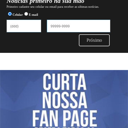
Notícias primeiro na sua mão
Primeiro cadastre seu celular ou email para receber as ultimas notícias.
Celular
E-mail
Próximo