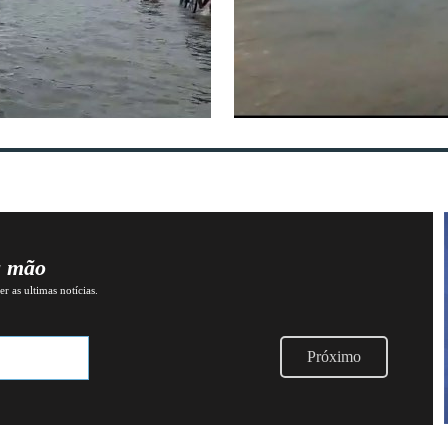
a mão
r as ultimas notícias.
Próximo