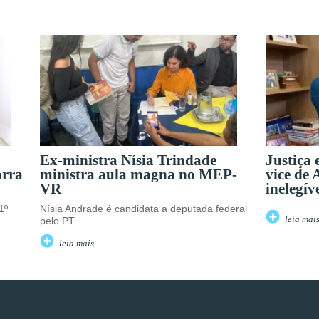
Ex-ministra Nísia Trindade
Justiça 
arra
ministra aula magna no MEP-
vice de 
VR
inelegív
1º
Nísia Andrade é candidata a deputada federal
leia mai
pelo PT
leia mais