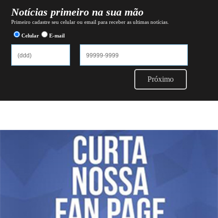
Notícias primeiro na sua mão
Primeiro cadastre seu celular ou email para receber as ultimas notícias.
Celular
E-mail
Próximo