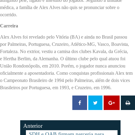
atingindo pele, fígado e intestino do jogador. Segundo a unidade
médica, a família de Alex Alves não quis se pronunciar sobre o
ocorrido.
Carreira
Alex Alves foi revelado pelo Vitória (BA) e ainda no Brasil passou
por
Palmeiras, Portuguesa, Cruzeiro, Atlético-MG, Vasco, Boavista,
Fortaleza. No extrior, vestiu a camisa dos clubes Kavala, da Grécia,
e
Hertha Berlim, da Alemanha. O último clube pelo qual atuou foi
União Rondonópolis, em 2010. Porém, o jogador nunca anunciou
oficialmente a aposentadoria. Como conquistas profissionais Alex tem
o Campeonato Brasileiro de 1994 pelo Palmeiras, além de dois vices
Brasileiros por Portuguesa, em 1993, e Cruzeiro, em 1996.
Anterior
SDH e OAB firmam parceria para