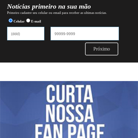
Notícias primeiro na sua mão
Primeiro cadastre seu celular ou email para receber as ultimas notícias.
Celular
E-mail
Próximo