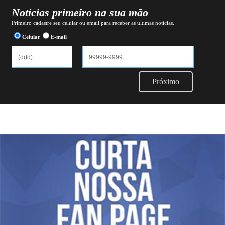
Notícias primeiro na sua mão
Primeiro cadastre seu celular ou email para receber as ultimas notícias.
Celular
E-mail
Próximo