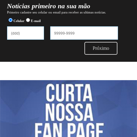
Notícias primeiro na sua mão
Primeiro cadastre seu celular ou email para receber as ultimas notícias.
Celular
E-mail
Próximo