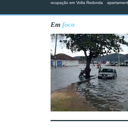
ocupação em Volta Redonda
apartament
Em
foco