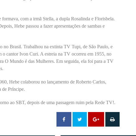
formava, com a irmã Stella, a dupla Rosalinda e Florisbela.
. Depois, Hebe passou a fazer apresentações de sambas e
o no Brasil. Trabalhou na extinta TV Tupi, de São Paulo, e
 o cantor Ivon Curi. A estreia na TV ocorreu em 1955, no
ira O Mundo é das Mulheres. Em seguida, ela foi para a TV
s.
960, Hebe colaborou no lançamento de Roberto Carlos,
 de Príncipe.
etorno ao SBT, depois de uma passagem ruim pela Rede TV!.