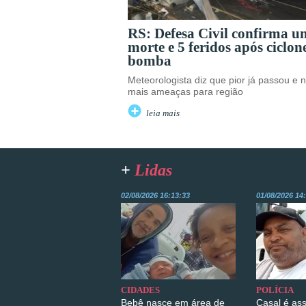
RS: Defesa Civil confirma 
morte e 5 feridos após ciclon
bomba
Meteorologista diz que pior já passou e 
mais ameaças para região
leia mais
+
Lidas
02/08/2026 16:13:33
01/08/2026 14
CIDADES
POLÍCIA
Bebê nasce em área de
Casal é as