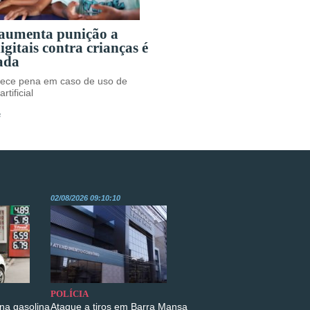
 aumenta punição a
igitais contra crianças é
ada
rece pena em caso de uso de
rtificial
s
02/08/2026 09:10:10
POLÍCIA
na gasolina
Ataque a tiros em Barra Mansa