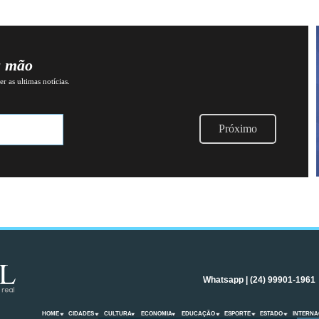
a mão
r as ultimas notícias.
Próximo
Whatsapp | (24) 99901-1961
HOME
CIDADES
CULTURA
ECONOMIA
EDUCAÇÃO
ESPORTE
ESTADO
INTERNA