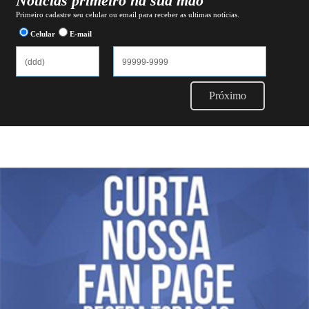
Notícias primeiro na sua mão
Primeiro cadastre seu celular ou email para receber as ultimas notícias.
Celular
E-mail
Próximo