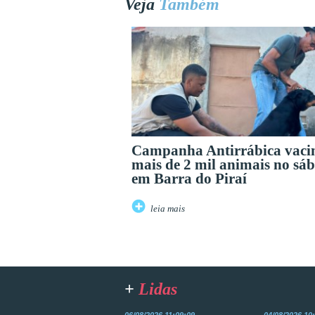
Veja
Também
Campanha Antirrábica vaci
mais de 2 mil animais no sá
em Barra do Piraí
leia mais
+
Lidas