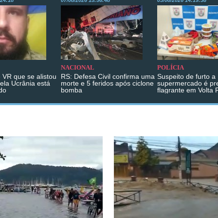
:24:18
07/08/2026 15:56:48
03/08/2026 14:19:38
NACIONAL
POLÍCIA
 VR que se alistou
RS: Defesa Civil confirma uma
Suspeito de furto a
pela Ucrânia está
morte e 5 feridos após ciclone
supermercado é pr
do
bomba
flagrante em Volta