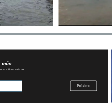
a mão
r as ultimas notícias.
Próximo