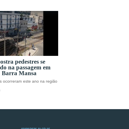
stra pedestres se
ndo na passagem em
m Barra Mansa
s ocorreram este ano na região
s