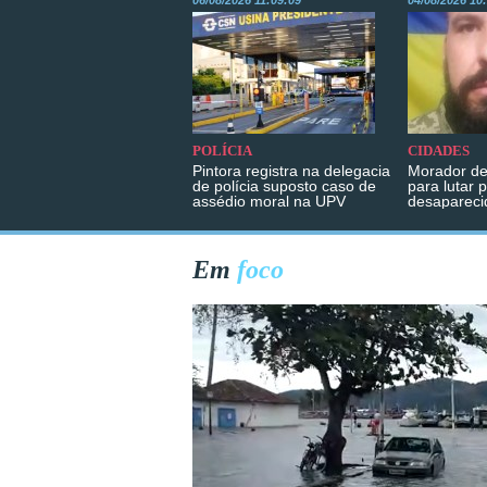
06/08/2026 11:09:09
04/08/2026 10
POLÍCIA
CIDADES
Pintora registra na delegacia
Morador de
de polícia suposto caso de
para lutar 
assédio moral na UPV
desapareci
Em
foco