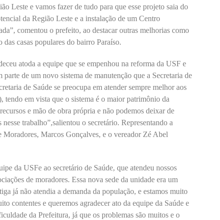
ão Leste e vamos fazer de tudo para que esse projeto saia do
otencial da Região Leste e a instalação de um Centro
ada”, comentou o prefeito, ao destacar outras melhorias como
 das casas populares do bairro Paraíso.
radeceu atoda a equipe que se empenhou na reforma da USF e
em parte de um novo sistema de manutenção que a Secretaria de
cretaria de Saúde se preocupa em atender sempre melhor aos
 tendo em vista que o sistema é o maior patrimônio da
 recursos e mão de obra própria e não podemos deixar de
 nesse trabalho”,salientou o secretário. Representando a
e Moradores, Marcos Gonçalves, e o vereador Zé Abel
uipe da USFe ao secretário de Saúde, que atendeu nossos
sociações de moradores. Essa nova sede da unidade era um
tiga já não atendia a demanda da população, e estamos muito
muito contentes e queremos agradecer ato da equipe da Saúde e
culdade da Prefeitura, já que os problemas são muitos e o