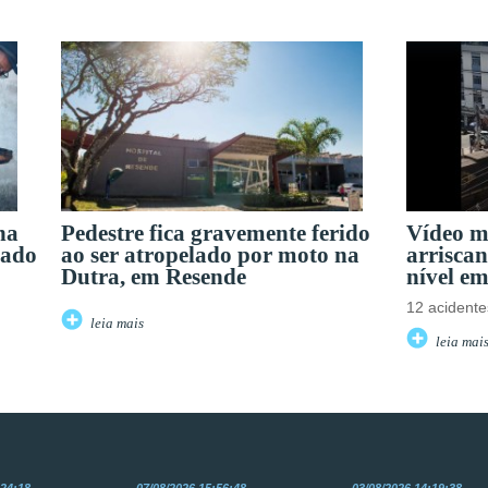
na
Pedestre fica gravemente ferido
Vídeo mo
bado
ao ser atropelado por moto na
arrisca
Dutra, em Resende
nível e
12 acidente
leia mais
leia mai