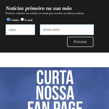
Notícias primeiro na sua mão
Primeiro cadastre seu celular ou email para receber as ultimas notícias.
Celular
E-mail
Próximo