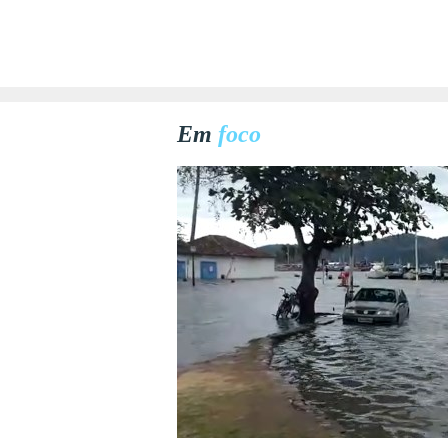
Em
foco