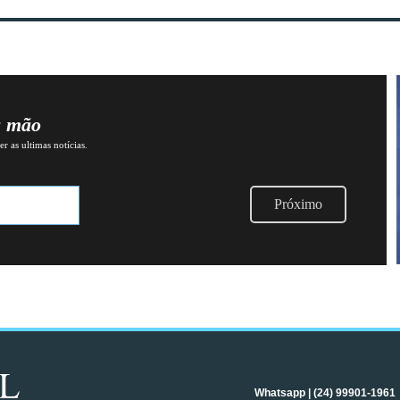
a mão
r as ultimas notícias.
Próximo
Whatsapp | (24) 99901-1961