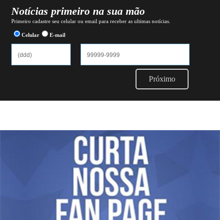
Notícias primeiro na sua mão
Primeiro cadastre seu celular ou email para receber as ultimas notícias.
Celular
E-mail
Próximo