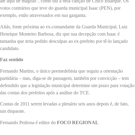
até aqui de mágoas”, como diz a bela canção de Chico Buarque. Os
votos contrários que teve do guarda municipal Isaac (PEN), por
exemplo, estão atravessados em sua garganta.
Aliás, fonte próxima ao ex-comandante da Guarda Municipal, Luiz
Henrique Monteiro Barbosa, diz que sua decepção com Isaac é
tamanha que teria pedido desculpas ao ex-prefeito por tê-lo lançado
candidato.
Faz sentido
Fernando Martins, o único peemedebista que seguiu a orientação
partidária – mas, diga-se de passagem, também por convicção – tem
defendido que a legislação municipal determine um prazo para votação
das contas dos prefeitos após a análise do TCE.
Contas de 2011 serem levadas a plenário seis anos depois é, de fato,
um disparate.
Fernando Pedrosa é editor do
FOCO REGIONAL