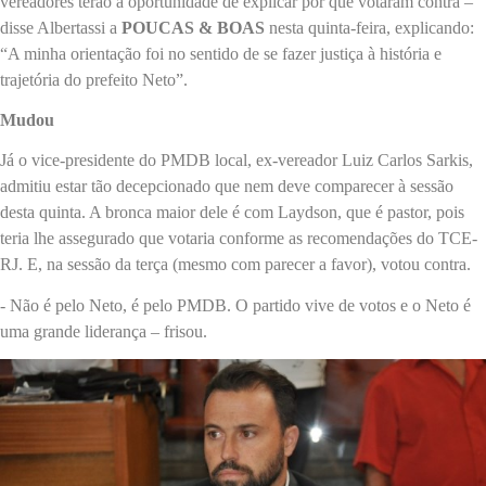
vereadores terão a oportunidade de explicar por que votaram contra –
disse Albertassi a
POUCAS & BOAS
nesta quinta-feira, explicando:
“A minha orientação foi no sentido de se fazer justiça à história e
trajetória do prefeito Neto”.
Mudou
Já o vice-presidente do PMDB local, ex-vereador Luiz Carlos Sarkis,
admitiu estar tão decepcionado que nem deve comparecer à sessão
desta quinta. A bronca maior dele é com Laydson, que é pastor, pois
teria lhe assegurado que votaria conforme as recomendações do TCE-
RJ. E, na sessão da terça (mesmo com parecer a favor), votou contra.
- Não é pelo Neto, é pelo PMDB. O partido vive de votos e o Neto é
uma grande liderança – frisou.