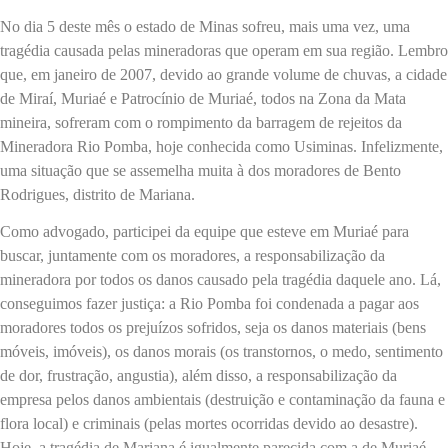
No dia 5 deste mês o estado de Minas sofreu, mais uma vez, uma
tragédia causada pelas mineradoras que operam em sua região. Lembro
que, em janeiro de 2007, devido ao grande volume de chuvas, a cidade
de Miraí, Muriaé e Patrocínio de Muriaé, todos na Zona da Mata
mineira, sofreram com o rompimento da barragem de rejeitos da
Mineradora Rio Pomba, hoje conhecida como Usiminas. Infelizmente,
uma situação que se assemelha muita à dos moradores de Bento
Rodrigues, distrito de Mariana.
Como advogado, participei da equipe que esteve em Muriaé para
buscar, juntamente com os moradores, a responsabilização da
mineradora por todos os danos causado pela tragédia daquele ano. Lá,
conseguimos fazer justiça: a Rio Pomba foi condenada a pagar aos
moradores todos os prejuízos sofridos, seja os danos materiais (bens
móveis, imóveis), os danos morais (os transtornos, o medo, sentimento
de dor, frustração, angustia), além disso, a responsabilização da
empresa pelos danos ambientais (destruição e contaminação da fauna e
flora local) e criminais (pelas mortes ocorridas devido ao desastre).
Hoje, a tragédia de Mariana é igualmente parecida com a de Muriaé,