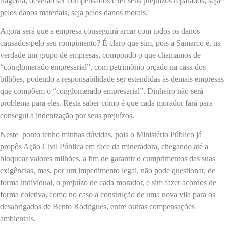
tragédia, deverão ser compensados e ter seus prejuízos reparados, seja
pelos danos materiais, seja pelos danos morais.
Agora será que a empresa conseguirá arcar com todos os danos
causados pelo seu rompimento? É claro que sim, pois a Samarco é, na
verdade um grupo de empresas, compondo o que chamamos de
“conglomerado empresarial”, com patrimônio orçado na casa dos
bilhões, podendo a responsabilidade ser estendidas às demais empresas
que compõem o “conglomerado empresarial”. Dinheiro não será
problema para eles. Resta saber como é que cada morador fará para
consegui a indenização por seus prejuízos.
Neste ponto tenho minhas dúvidas, pois o Ministério Público já
propôs Ação Civil Pública em face da mineradora, chegando até a
bloquear valores milhões, a fim de garantir o cumprimentos das suas
exigências, mas, por um impedimento legal, não pode questionar, de
forma individual, o prejuízo de cada morador, e sim fazer acordos de
forma coletiva, como no caso a construção de uma nova vila para os
desabrigados de Bento Rodrigues, entre outras compensações
ambientais.