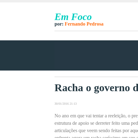
Em Foco
por:
Fernando Pedrosa
Racha o governo d
30/01/2016 21:13
No ano em que vai tentar a reeleição, o pre
estrutura de apoio se derreter feito uma pe
articulações que veem sendo feitas por aqu
enfrenta agora um racha seríssimo em seu g