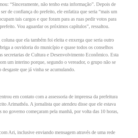
rmou: “Sinceramente, não tenho esta informação”. Depois de
ser de confiança do prefeito, ele enfatiza que seria “mais um
ocupam tais cargos e que foram para as ruas pedir votos para
refeito. Vou aguardar os próximos capítulos”, ressaltou.
 coluna que ela também foi eleita e enxerga que seria outro
 abriga a ouvidoria do município e quase todos os conselhos
as secretarias de Cultura e Desenvolvimento Econômico. Esta
s com um interino porque, segundo o vereador, o grupo não se
o desgaste que já vinha se acumulando.
entrou em contato com a assessoria de imprensa da prefeitura
eito Arimathéa. A jornalista que atendeu disse que ele estava
es no governo começaram pela manhã, por volta das 10 horas,
 com Ari, inclusive enviando mensagem através de uma rede