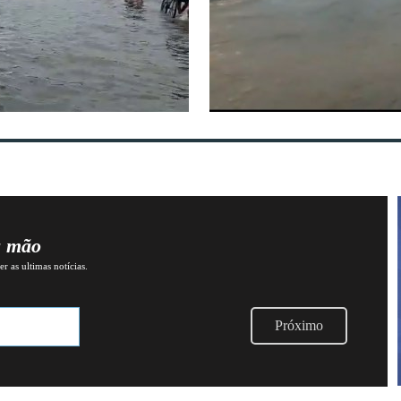
a mão
r as ultimas notícias.
Próximo