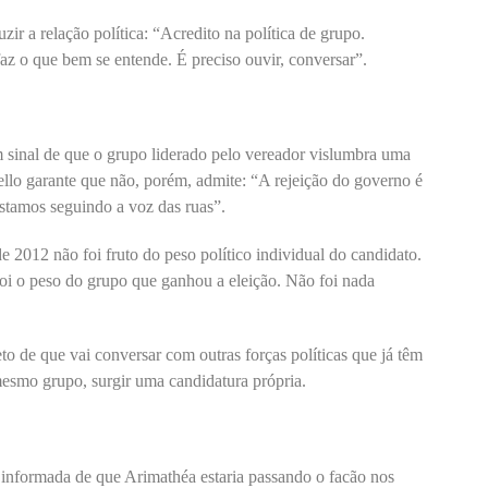
zir a relação política: “Acredito na política de grupo.
faz o que bem se entende. É preciso ouvir, conversar”.
um sinal de que o grupo liderado pelo vereador vislumbra uma
vello garante que não, porém, admite: “A rejeição do governo é
estamos seguindo a voz das ruas”.
de 2012 não foi fruto do peso político individual do candidato.
oi o peso do grupo que ganhou a eleição. Não foi nada
to de que vai conversar com outras forças políticas que já têm
mesmo grupo, surgir uma candidatura própria.
i informada de que Arimathéa estaria passando o facão nos