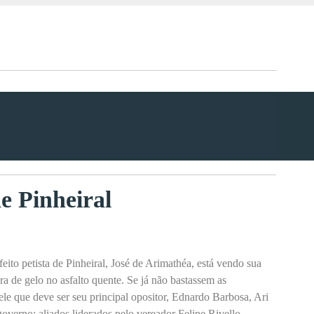
e Pinheiral
feito petista de Pinheiral, José de Arimathéa, está vendo sua
dra de gelo no asfalto quente. Se já não bastassem as
ele que deve ser seu principal opositor, Ednardo Barbosa, Ari
overno: aliados liderados pelo vereador Felipe Rivello