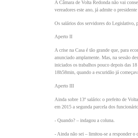
A Câmara de Volta Redonda não vai consegu
vereadores este ano, já admite o presiden
Os salários dos servidores do Legislativo, p
Aperto II
A crise na Casa é tão grande que, para eco
anunciado amplamente. Mas, na sessão dest
iniciados os trabalhos pouco depois das 18
18h58min, quando a escuridão já começava a
Aperto III
Ainda sobre 13º salário: o prefeito de Vo
em 2015 a segunda parcela dos funcionário
- Quando? – indagou a coluna.
- Ainda não sei – limitou-se a responder o