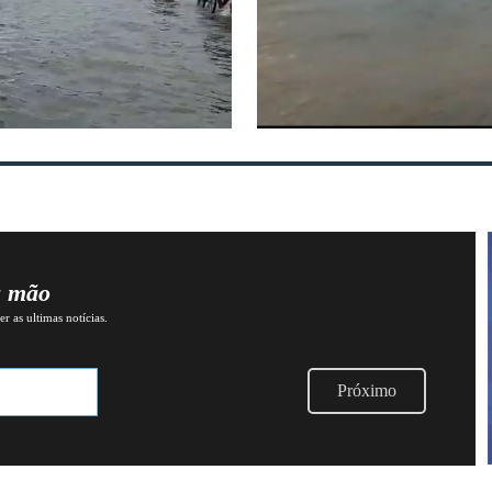
a mão
r as ultimas notícias.
Próximo