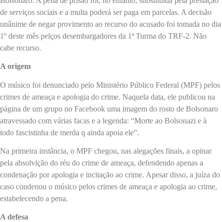
Bolsonaro. A pena de prisão foi, no entanto, substituída pela prestação
de serviços sociais e a multa poderá ser paga em parcelas. A decisão
unânime de negar provimento ao recurso do acusado foi tomada no dia
1º deste mês pelços desembargadores da 1ª Turma do TRF-2. Não
cabe recurso.
A origem
O músico foi denunciado pelo Ministério Público Federal (MPF) pelos
crimes de ameaça e apologia do crime. Naquela data, ele publicou na
página de um grupo no Facebook uma imagem do rosto de Bolsonaro
atravessado com várias facas e a legenda: “Morte ao Bolsonazi e à
todo fascistinha de merda q ainda apoia ele”.
Na primeira instância, o MPF chegou, nas alegações finais, a opinar
pela absolvição do réu do crime de ameaça, defendendo apenas a
condenação por apologia e incitação ao crime. Apesar disso, a juíza do
caso condenou o músico pelos crimes de ameaça e apologia ao crime,
estabelecendo a pena.
A defesa